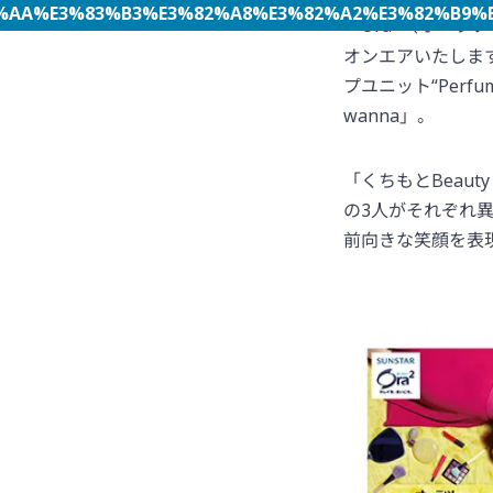
%AA%E3%83%B3%E3%82%A8%E3%82%A2%E3%82%B9%E3%
2
「Ora
（オーラツ
オンエアいたします。
プユニット“Perfu
wanna」。
「くちもとBeaut
の3人がそれぞれ
前向きな笑顔を表