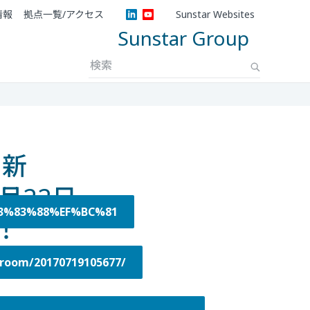
情報
拠点一覧/アクセス
Sunstar Websites
Sunstar Group
」新
月22日
3%83%88%EF%BC%81
！
om/20170719105677/
る笑顔を実現する