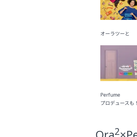
オーラツーと
Perfume
プロデュースも
2
Ora
×P