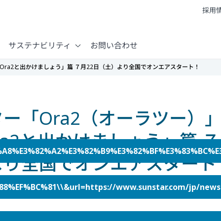
採用
サステナビリティ
お問い合わせ
Ora2と出かけましょう」篇 ７月22日（土）より全国でオンエアスタート！
ー「Ora2（オーラツー）
ra2と出かけましょう」篇 ７
2%A8%E3%82%A2%E3%82%B9%E3%82%BF%E3%83%BC%E
より全国でオンエアスタート
81\\&url=https://www.sunstar.com/jp/newsro
プ オーラルケアカンパニー（以下サンスター）は、自信のもて