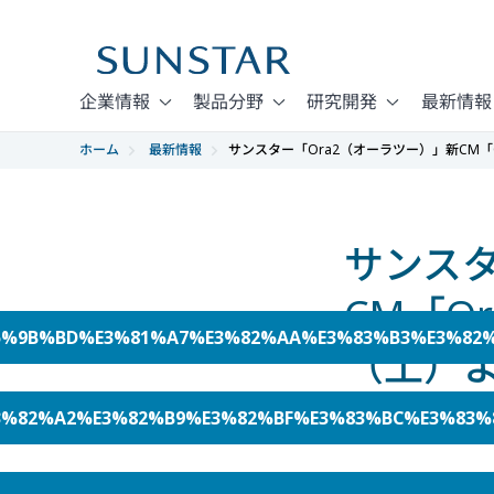
企業情報
製品分野
研究開発
最新情報
ホーム
最新情報
サンスター「Ora2（オーラツー）」新CM「
サンスタ
CM「O
A8%E5%9B%BD%E3%81%A7%E3%82%AA%E3%83%B3%E3%8
（土）
E3%82%B9%E3%82%BF%E3%83%BC%E3%83%88%EF%BC%
2017年07月19日
サンスターグルー