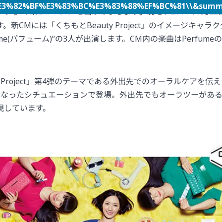
82%BF%E3%83%BC%E3%83%88%EF%BC%81\\&summary
2
ー）」の新CM「Ora
と出かけましょう」篇を、2017年7月2
新CMには「くちもとBeauty Project」のイメージキャラ
me(パフューム)”の3人が出演します。CM内の楽曲はPerfumeの新
y Project」第4弾のテーマである外出先でのオーラルケアを伝える
異なったシチュエーションで登場。外出先でもオーラツーがあ
現しています。