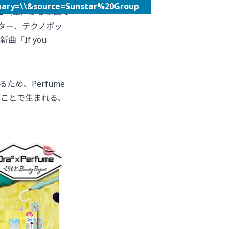
=\\&source=Sunstar%20Group
2日（土）から全国で
クター、テクノポッ
曲「If you
ため、Perfume
ることで生まれる、