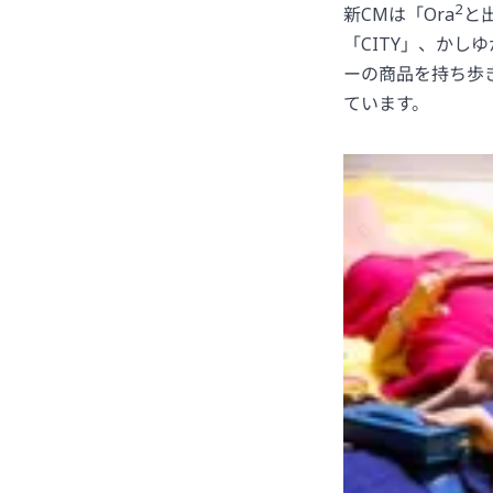
2
新CMは「Ora
と
「CITY」、かし
ーの商品を持ち歩き
ています。