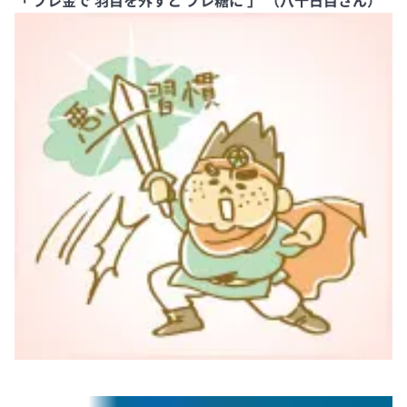
「 プレ金で 羽目を外すと プレ糖に 」 （八十日目さん）