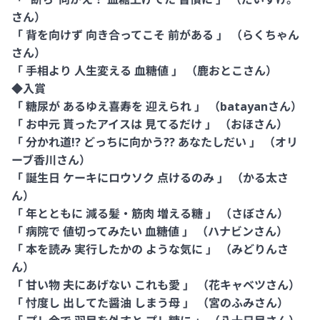
さん）
「 背を向けず 向き合ってこそ 前がある 」 （らくちゃん
さん）
「 手相より 人生変える 血糖値 」 （鹿おとこさん）
◆入賞
「 糖尿が あるゆえ喜寿を 迎えられ 」 （batayanさん）
「 お中元 貰ったアイスは 見てるだけ 」 （おほさん）
「 分かれ道!? どっちに向かう?? あなたしだい 」 （オリ
ーブ香川さん）
「 誕生日 ケーキにロウソク 点けるのみ 」 （かる太さ
ん）
「 年とともに 減る髪・筋肉 増える糖 」 （さぼさん）
「 病院で 値切ってみたい 血糖値 」 （ハナビンさん）
「 本を読み 実行したかの ような気に 」 （みどりんさ
ん）
「 甘い物 夫にあげない これも愛 」 （花キャベツさん）
「 忖度し 出してた醤油 しまう母 」 （宮のふみさん）