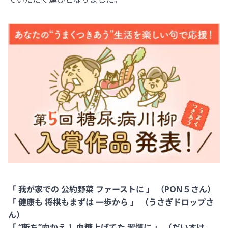
「 我が家での 公約野菜 ファーストに 」 （PON５さん）
「 健康も 将棋もまずは 一歩から 」 （うさぎドロップさ
ん）
「 “断ち”向かえ！ 血糖上げてた 習慣に 」 （だいすけ。