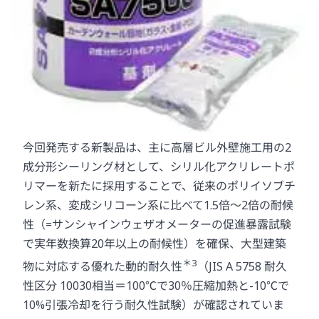
今回発売する新製品は、主に高層ビル外壁施工用の2
成分形シーリング材として、シリル化アクリレートポ
リマーを新たに採用することで、従来のポリイソブチ
レン系、変成シリコーン系に比べて1.5倍～2倍の耐候
性（=サンシャインウェザオメーターの促進暴露試験
で実年数換算20年以上の耐候性）を確保、大型建築
＊3
物に対応する優れた動的耐久性
（JIS A 5758 耐久
性区分 10030相当＝100℃で30％圧縮加熱と-10℃で
10%引張冷却を行う耐久性試験）が確認されていま