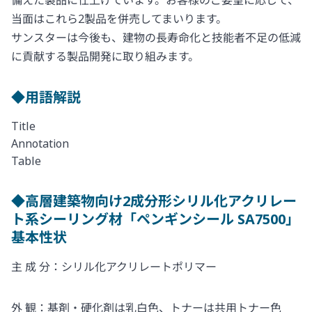
備えた製品に仕上げています。お客様のご要望に応じて、
当面はこれら2製品を併売してまいります。
サンスターは今後も、建物の長寿命化と技能者不足の低減
に貢献する製品開発に取り組みます。
◆用語解説
Title
Annotation
Table
◆高層建築物向け2成分形シリル化アクリレー
ト系シーリング材「ペンギンシール SA7500」
基本性状
主 成 分：シリル化アクリレートポリマー
外 観：基剤・硬化剤は乳白色、トナーは共用トナー色