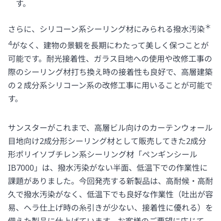
す。
＊
さらに、シリコーン系シーリング材にみられる撥水汚染
4
がなく、建物の景観を長期にわたって美しく保つことが
可能です。耐光接着性、ガラス目地への使用や改修工事の
際のシーリング材打ち換え時の接着性も良好で、高層建築
の２成分系シリコーン系の改修工事に用いることが可能で
す。
サンスターがこれまで、高層ビル向けのカーテンウォール
目地向け2成分形シーリング材として販売してきた2成分
形ポリイソブチレン系シーリング材「ペンギンシール
IB7000」は、撥水汚染がない半面、低温下での作業性に
課題がありました。今回発売する新製品は、高耐候・高耐
久で撥水汚染がなく、低温下でも良好な作業性（吐出が容
易、ヘラ仕上げ時の糸引きが少ない、接着性に優れる）を