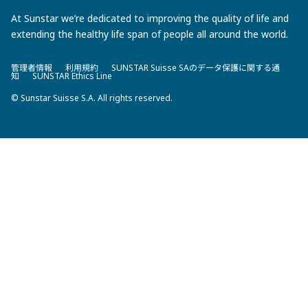
At Sunstar we’re dedicated to improving the quality of life and
extending the healthy life span of people all around the world.
管理者情報
利用規約
SUNSTAR Suisse SAのデータ保護に関する通
知
SUNSTAR Ethics Line
© Sunstar Suisse S.A. All rights reserved.