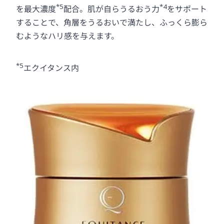
*5
*4
を最大濃度
配合。肌が自らうるおう力
をサポート
することで、角層をうるおいで満たし、ふっくら膨ら
むようなハリ感を与えます。
*5
エクイタンス内