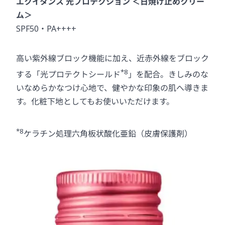
エクイタンス 光プロテクション ＜日焼け止めクリー
ム＞
SPF50・PA++++
高い紫外線ブロック機能に加え、近赤外線をブロック
*8
する「光プロテクトシールド
」を配合。きしみのな
いなめらかなつけ心地で、健やかな印象の肌へ導きま
す。化粧下地としてもお使いいただけます。
*8
ケラチン処理六角板状酸化亜鉛（皮膚保護剤）