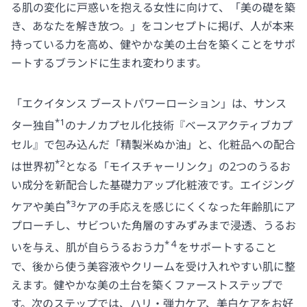
る肌の変化に戸惑いを抱える女性に向けて、「美の礎を築
き、あなたを解き放つ。」をコンセプトに掲げ、人が本来
持っている力を高め、健やかな美の土台を築くことをサポ
ートするブランドに生まれ変わります。
「エクイタンス ブーストパワーローション」は、サンス
*1
ター独自
のナノカプセル化技術『ベースアクティブカプ
セル』で包み込んだ「精製米ぬか油」と、化粧品への配合
*2
は世界初
となる「モイスチャーリンク」の2つのうるお
い成分を新配合した基礎力アップ化粧液です。エイジング
*3
ケアや美白
ケアの手応えを感じにくくなった年齢肌にア
プローチし、サビついた角層のすみずみまで浸透、うるお
*４
いを与え、肌が自らうるおう力
をサポートすること
で、後から使う美容液やクリームを受け入れやすい肌に整
えます。健やかな美の土台を築くファーストステップで
す。次のステップでは、ハリ・弾力ケア、美白ケアをお好