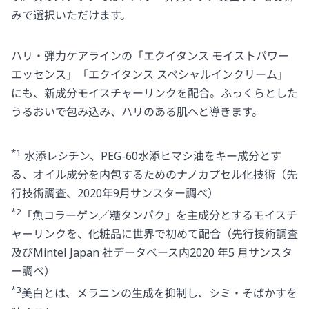
みで選択いただけます。
ハリ・弾力ケアラインの「エクイタンス モイストパワー
エッセンス」「エクイタンス スペシャルインクリーム」
にも、新成分モイスチャーリンクを配合。ふっくらとした
うるおいで包み込み、ハリのある肌へと導きます。
*1
水添レシチン、PEG-60水添ヒマシ油をキー成分とす
る、オイル成分を内包するためのナノカプセル化技術（先
行技術調査、2020年9月サンスター調べ）
*2
「魚コラーゲン／糖タンパク」を主成分とするモイスチ
ャーリンクを、化粧品に世界で初めて配合（先行技術調査
及びMintel Japan 社データベース内2020 年5 月サンスタ
ー調べ）
*3
美白とは、メラニンの生成を抑制し、シミ・そばかすを