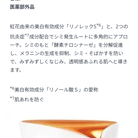
医薬部外品
*6
紅花由来の美白有効成分「リノレックS
」と、2つの
*7
抗炎症
成分配合でシミ発生ルートに多角的にアプロ
ーチ。シミのもと「酵素チロシナーゼ」を分解促進
し、メラニンの生成を抑制、シミ・そばかすを防い
で、みずみずしくなじみ、透明感あふれる肌へと導き
ます。
*6
美白有効成分「リノール酸Ｓ」の愛称
*7
肌あれを防ぐ