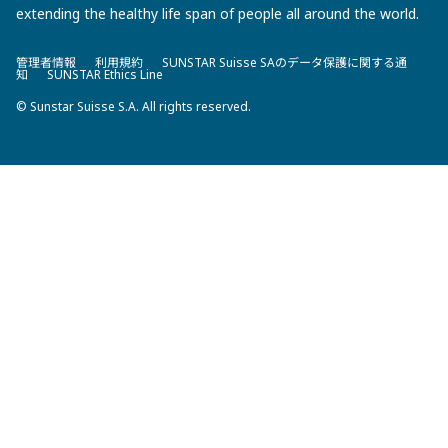
extending the healthy life span of people all around the world.
管理者情報
利用規約
SUNSTAR Suisse SAのデータ保護に関する通
知
SUNSTAR Ethics Line
© Sunstar Suisse S.A. All rights reserved.