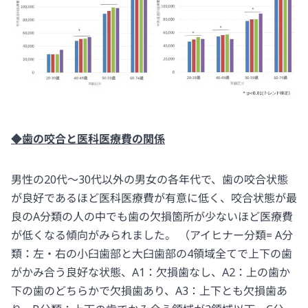
◆歯の咬合と医科医療費の関係
男性の20代～30代以外の男女の各年代で、歯の咬合状態
が良好であるほど医科医療費が有意に低く、咬合状態が最
良のA分類の人の中でも歯の欠損箇所が少ないほど医療費
が低くなる傾向がみられました。 （アイヒナー分類= A分
類：左・右の小臼歯部と大臼歯部の4領域全てで上下の歯
がかみ合う良好な状態、A1：欠損歯なし、A2：上の歯か
下の歯のどちらかで欠損歯あり、A3：上下とも欠損歯あ