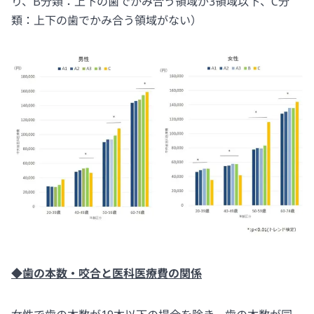
り、B分類：上下の歯でかみ合う領域が3領域以下、C分
類：上下の歯でかみ合う領域がない）
◆歯の本数・咬合と医科医療費の関係