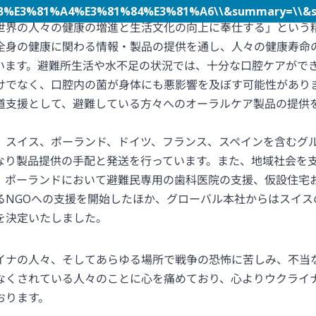
E3%81%A4%E3%81%84%E3%81%A6\\&summary=\\&sou
世界の人々の健康の増進と生活文化の向上に奉仕する」という
全身の健康に関わる情報・製品の提供を通し、人々の健康寿命
います。避難所生活や水不足の状況では、十分な口腔ケアがで
けでなく、口腔内の菌が身体にも悪影響を及ぼす可能性があり
道支援として、避難している方々へのオーラルケア製品の提供
、スイス、ポーランド、ドイツ、フランス、スペインを含むグ
なり製品提供の手配と発送を行っています。また、地域社会を
、ポーランドにおいて避難民専用の歯科医院の支援、仮設住宅
るNGOへの支援を開始したほか、グローバル本社からはスイス
を決定いたしました。
イナの人々、そしてあらゆる場所で戦争の恐怖に苦しみ、不当
なくされている人々のことに心を痛めており、心よりウクライ
おります。