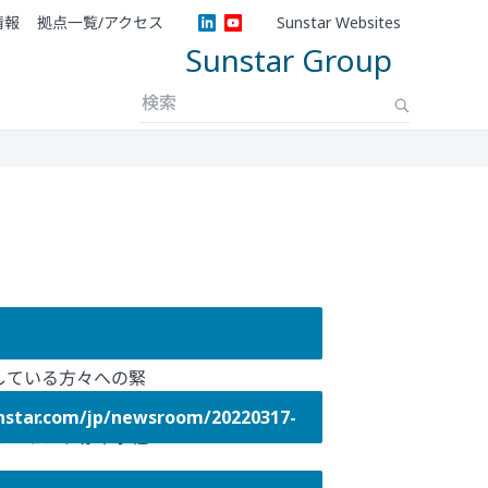
情報
拠点一覧/アクセス
Sunstar Websites
Sunstar Group
している方々への緊
より、8万点以上
r.com/jp/newsroom/20220317-
ポーランド赤十字社