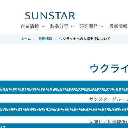
企業情報
製品分野
研究開発
最新情報
ホーム
最新情報
ウクライナへの人道支援について
ウクラ
2022年03月17日
A%BA%E9%81%93%E6%94%AF%E6%8F%B4%E3%81%AB%
サンスターグルー
急支援として、グ
9%81%93%E6%94%AF%E6%8F%B4%E3%81%AB%E3%81%A4
のハブラシ・ハミ
を通じて無償提供