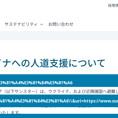
採用
サステナビリティ
お問い合わせ
イナへの人道支援について
E3%81%A4%E3%81%84%E3%81%A6
プ（以下サンスター）は、ウクライナ、および近隣諸国へ避難
ローバル本社のあるスイスと、ポーランドなど欧州拠点の連携に
%E3%81%84%E3%81%A6\\&url=https://www.sunsta
ガキ・デンタルリンスを含むオーラルケア製品をワルシャワの
いたします。