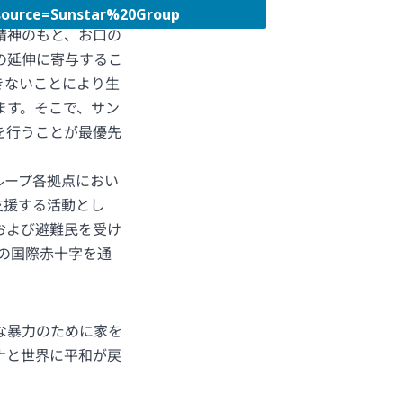
rce=Sunstar%20Group
精神のもと、お口の
の延伸に寄与するこ
きないことにより生
ます。そこで、サン
を行うことが最優先
ループ各拠点におい
支援する活動とし
および避難民を受け
の国際赤十字を通
な暴力のために家を
ナと世界に平和が戻