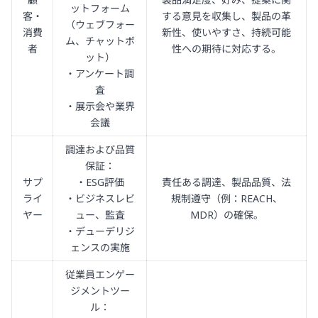
ットフォーム
客・
する意見を収集し、製品の革
（ウェブフォー
消費
新性、使いやすさ、持続可能
ム、チャットボ
者
性への期待に対応する。
ット）
・アンケート調
査
・展示会や業界
会議
調達および品質
保証：
サプ
・ESG評価
責任ある調達、製品品質、法
ライ
・ビジネスレビ
規制遵守（例：REACH、
ヤー
ュー、監査
MDR）の確保。
・デューデリジ
ェンスの実施
従業員エンゲー
ジメントツー
ル：