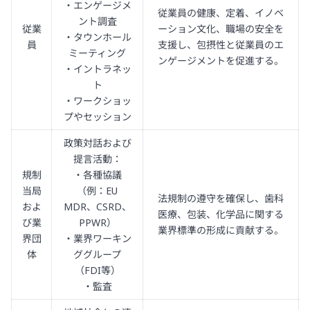
・エンゲージメ
従業員の健康、定着、イノベ
ント調査
従業
ーション文化、職場の安全を
・タウンホール
員
支援し、包摂性と従業員のエ
ミーティング
ンゲージメントを促進する。
・イントラネッ
ト
・ワークショッ
プやセッション
政策対話および
提言活動：
規制
・各種協議
当局
（例：EU
法規制の遵守を確保し、歯科
およ
MDR、CSRD、
医療、包装、化学品に関する
び業
PPWR）
業界標準の形成に貢献する。
界団
・業界ワーキン
体
ググループ
（FDI等）
・監査